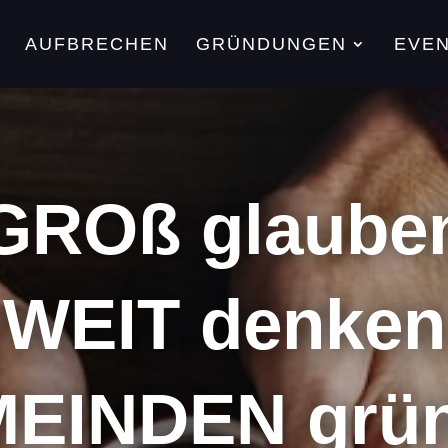
AUFBRECHEN
GRÜNDUNGEN
EVE
GROß glaube
WEIT denken
EINDEN grü