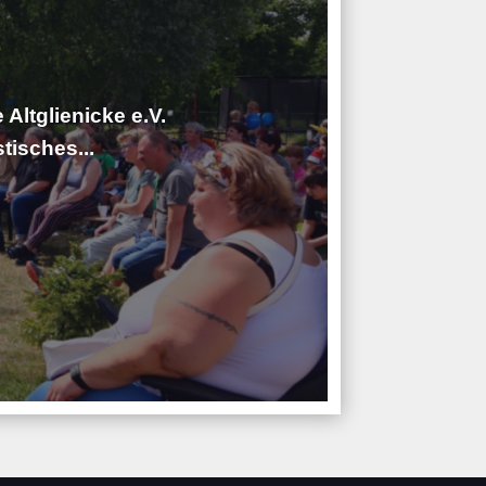
 Altglienicke e.V.
tisches...